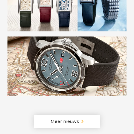
Longines | Nieuwe DolceVita-modellen
combineren kleur en diamantzetkunst
Chopard | Mille Miglia GTS Power Control
Grigio-Blu
Meer nieuws
