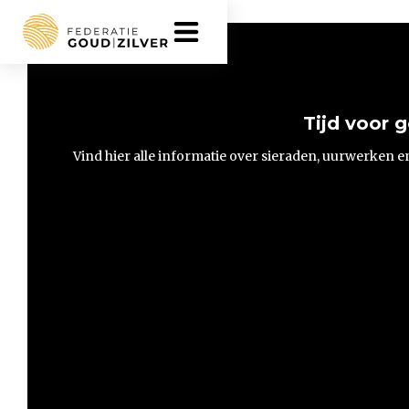
Informatiecentrum 
Tijd voor g
Vind hier alle informatie over sieraden, uurwerken e
Vind hier alle informatie over sieraden, uurwerken e