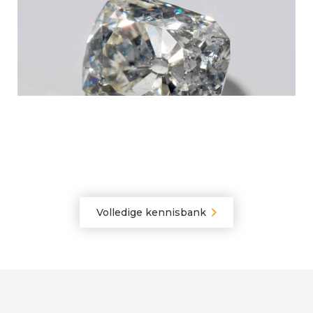
Edelstenen
Volledige kennisbank


