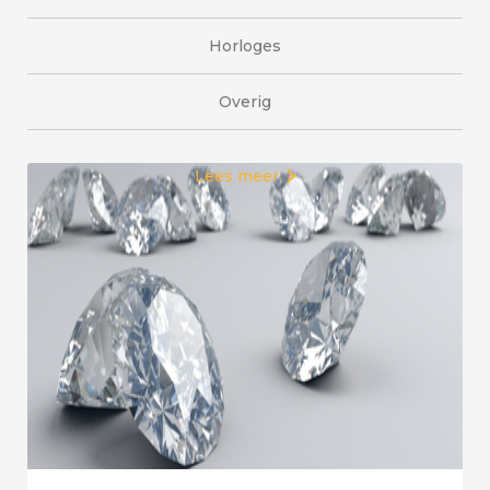
Horloges
Overig
Lees meer
