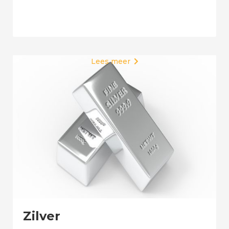
Lees meer

Zilver