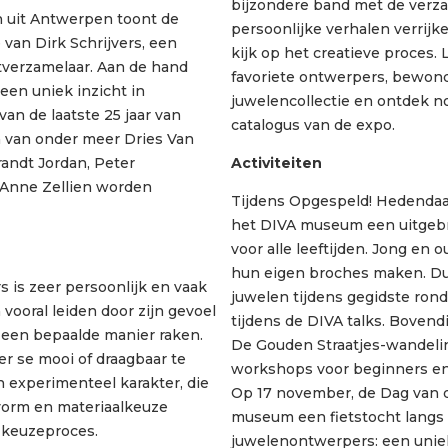
bijzondere band met de verza
 uit Antwerpen toont de
persoonlijke verhalen verrij
van Dirk Schrijvers, een
kijk op het creatieve proces. 
verzamelaar. Aan de hand
favoriete ontwerpers, bewon
een uniek inzicht in
juwelencollectie en ontdek n
an de laatste 25 jaar van
catalogus van de expo.
 van onder meer Dries Van
andt Jordan, Peter
Activiteiten
 Anne Zellien worden
Tijdens Opgespeld! Hedendaa
het DIVA museum een uitgebr
voor alle leeftijden. Jong en 
hun eigen broches maken. Dui
s is zeer persoonlijk en vaak
juwelen tijdens gegidste ron
 vooral leiden door zijn gevoel
tijdens de DIVA talks. Bovendi
 een bepaalde manier raken.
De Gouden Straatjes-wandelin
r se mooi of draagbaar te
workshops voor beginners e
n experimenteel karakter, die
Op 17 november, de Dag van 
, vorm en materiaalkeuze
museum een fietstocht langs 
n keuzeproces.
juwelenontwerpers: een unie