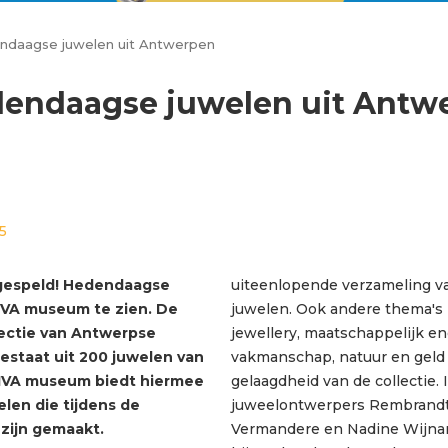
ndaagse juwelen uit Antwerpen
dendaagse juwelen uit Antw
25
pgespeld! Hedendaagse
uiteenlopende verzameling v
IVA museum te zien. De
juwelen. Ook andere thema's 
llectie van Antwerpse
jewellery, maatschappelijk 
bestaat uit 200 juwelen van
vakmanschap, natuur en geld
DIVA museum biedt hiermee
gelaagdheid van de collectie. 
elen die tijdens de
juweelontwerpers Rembrandt 
 zijn gemaakt.
Vermandere en Nadine Wijna