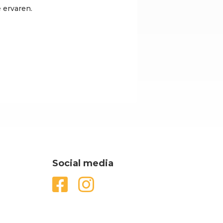
 ervaren.
Social media

