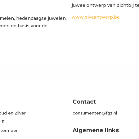
juweelontwerp van dichtbij te
www.divaantwerp.be
amelen, hedendaagse juwelen,
men de basis voor de
Contact
ud en Zilver
consumenten@fgz.nl
11
Algemene links
etermeer