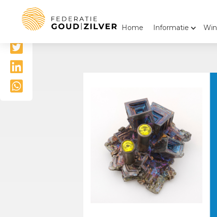
Delen

Home
Informatie
Win


