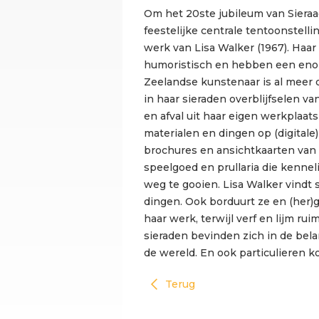
Om het 20ste jubileum van Sieraa
feestelijke centrale tentoonstell
werk van Lisa Walker (1967). Haar
humoristisch en hebben een enor
Zeelandse kunstenaar is al meer d
in haar sieraden overblijfselen 
en afval uit haar eigen werkplaat
materialen en dingen op (digitale
brochures en ansichtkaarten van 
speelgoed en prullaria die kenne
weg te gooien. Lisa Walker vindt 
dingen. Ook borduurt ze en (her)ge
haar werk, terwijl verf en lijm r
sieraden bevinden zich in de bel
de wereld. En ook particulieren 
Terug