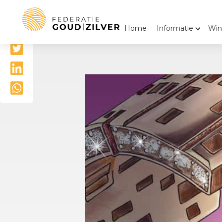
Delen

Home
Informatie
Win


