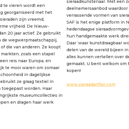
sieraadkunstenaar. Met een ze
d te vieren wordt een
deelnemersaanbod waardoor d
ing georganiseerd met het
verrassende vormen van sieraa
 sieraden zijn vreemd,
SAF is het enige platform in 
me vrijheid. De Nieuw-
hedendaagse sieraadvormgeve
an 20 jaar actief. Ze gebruikt
hun handgemaakte werk direc
van de wegwerpmaatschappij,
Daar ‘waar kunstdraagbaar word
s of die van anderen. Ze koopt
delen van de wereld bijeen i
) markten, zoals een stapel
alles kunnen vertellen over d
een reis naar Europa, en
gemaakt. U bent welkom om t
lijk te mooi waren om zomaar
kopen!
schoonheid in dagelijkse
bruikt ze graag textiel in
www.sieraadartfair.com
uim toegepast worden. Haar
angrijkste museumcollecties in
kopen en dragen haar werk