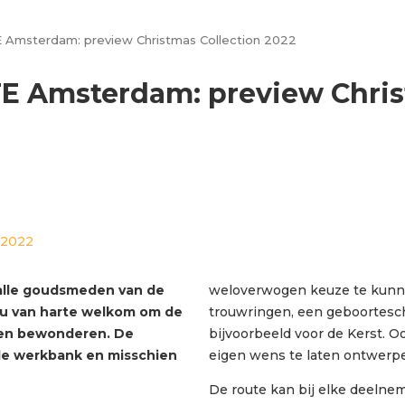
msterdam: preview Christmas Collection 2022
 Amsterdam: preview Christ
 2022
 alle goudsmeden van de
weloverwogen keuze te kunn
 van harte welkom om de
trouwringen, een geboortesc
omen bewonderen. De
bijvoorbeeld voor de Kerst. O
de werkbank en misschien
eigen wens te laten ontwerp
De route kan bij elke deelnem