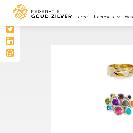
Delen

Home
Informatie
Win


