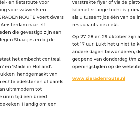
- en fietsroute voor
verstrekte flyer of via de pla
 oog voor vakwerk en
kilometer lange tocht is prima
SIERADENROUTE voert dwars
als u tussentijds één van de i
 Amsterdam naar elf
restaurants bezoekt.
den die gevestigd zijn aan
Op 27, 28 en 29 oktober zijn 
Negen Straatjes en bij de
tot 17 uur. Lukt het u niet te
andere dagen bewonderen, d
taat het ambacht centraal.
geopend van donderdag t/m za
’ en ‘Made in Holland’.
openingstijden op de website
 stukken, handgemaakt van
www.sieradenroute.nl
en echte edelstenen of parels.
an ultramodern tot
e uren tijd een breed
 bekeken. Handig om een