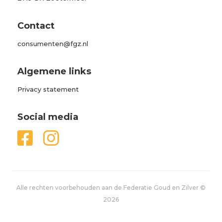
Contact
consumenten@fgz.nl
Algemene links
Privacy statement
Social media


Alle rechten voorbehouden aan de Federatie Goud en Zilver ©
2026