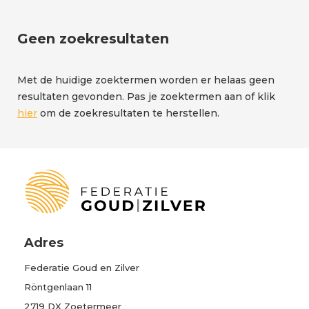
Vintage horloges
Sieraden met
Gaatjes prikken
Kinderbestek
vingerafdruk
Watchwinders
Goudinkoop
Geen zoekresultaten
Tafelzilver
Streeksieraden
Graveren
Trouwringen
Met de huidige zoektermen worden er helaas geen
Horlogereparaties
Trouwsieraden
resultaten gevonden. Pas je zoektermen aan of klik
Klokkenreparaties
hier
om de zoekresultaten te herstellen.
Vintage sieraden
Reparatie groot
Zegelringen
zilverwerk
Sieraadontwerp
Sieraadreparaties
Sieraden
Geschenkbon
Adres
Verbronzen
Federatie Goud en Zilver
Verzilveren
Röntgenlaan 11
Workshops
2719 DX Zoetermeer