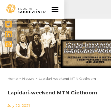
Delen




Home >
Nieuws >
Lapidari-weekend MTN Giethoorn
Lapidari-weekend MTN Giethoorn
July 22, 2021