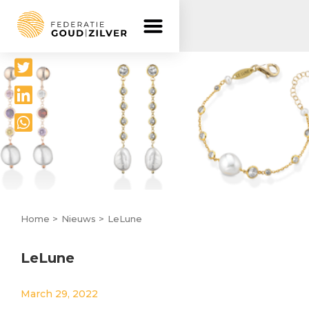
Delen




Home >
Nieuws >
LeLune
LeLune
March 29, 2022