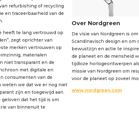
van refurbishing of recycling
tie en traceerbaarheid van de
n.
Over Nordgreen
e heeft te lang vertrouwd op
De visie van Nordgreen is om
en”, zegt oprichter van
Scandinavisch design en om de
este merken vertrouwen op
bewustzijn en actie te inspi
eimzinnig, materialen
de planeet en de mensheid w
jn niet transparant en de
tijdloze horlogeontwerpen als 
nchroon met digitale en
missie van Nordgreen om res
van consumenten van de
voor de planeet op zoveel mog
n weten we dat we er nog niet
www.nordgreen.com
sparant zijn en toegewijd aan
geloven dat het tijd is om
rie van binnenuit te