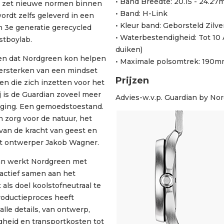
• Band Breedte: 20.15 - 24.2
n zet nieuwe normen binnen
• Band: H-Link
ordt zelfs geleverd in een
• Kleur band: Geborsteld Zilve
 3e generatie gerecycled
• Waterbestendigheid: Tot 1
stboylab.
duiken)
en dat Nordgreen kon helpen
• Maximale polsomtrek: 190
 versterken van een mindset
Prijzen
 die zich inzetten voor het
j is de Guardian zoveel meer
Advies-w.v.p. Guardian by No
eging. Een gemoedstoestand.
n zorg voor de natuur, het
van de kracht van geest en
egt ontwerper Jakob Wagner.
ian werkt Nordgreen met
actief samen aan het
als doel koolstofneutraal te
oductieproces heeft
lle details, van ontwerp,
gheid en transportkosten tot