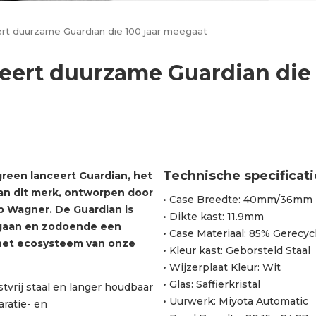
rt duurzame Guardian die 100 jaar meegaat
eert duurzame Guardian die 
Technische specificat
een lanceert Guardian, het
an dit merk, ontworpen door
• Case Breedte: 40mm/36mm
b Wagner. De Guardian is
• Dikte kast: 11.9mm
 gaan en zodoende een
• Case Materiaal: 85% Gerecycl
het ecosysteem van onze
• Kleur kast: Geborsteld Staal
• Wijzerplaat Kleur: Wit
• Glas: Saffierkristal
tvrij staal en langer houdbaar
• Uurwerk: Miyota Automatic
aratie- en