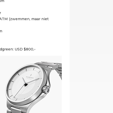
7mm
r
0 ATM (zwemmen, maar niet
mm
rdgreen: USD $800,-