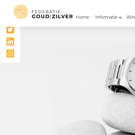
Delen

Home
Informatie
Win


