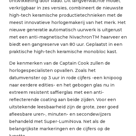
ontwikkeling door Rado. Dit langverwachte model,
verkrijgbaar in zes versies, combineert de nieuwste
high-tech keramische productietechnieken met de
meest innovatieve horlogemakerij van het merk. Het
nieuwe generatie automatisch uurwerk is uitgerust
met een anti-magnetische NivachronTM haarveer en
biedt een gangreserve van 80 uur. Geplaatst in een
praktische high-tech keramische monobloc kast.
De kenmerken van de Captain Cook zullen de
horlogespecialisten opvallen. Zoals het
datumvenster op 3 uur in rode cijfers -een knipoog
naar eerdere edities- en het gebogen glas nu in
extreem resistent saffierglas met een anti-
reflecterende coating aan beide zijden. Voor een
uitstekende leesbaarheid zijn de grote, zeer goed
afleesbare uren-, minuten- en secondewijzers
behandeld met Super-LumiNova. Net als de
belangrijkste markeringen en de cijfers op de