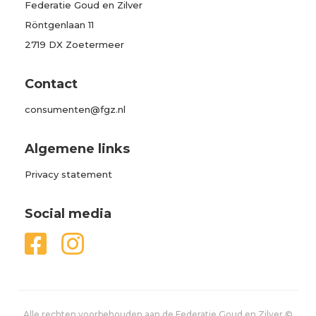
Federatie Goud en Zilver
Röntgenlaan 11
2719 DX Zoetermeer
Contact
consumenten@fgz.nl
Algemene links
Privacy statement
Social media


Alle rechten voorbehouden aan de Federatie Goud en Zilver ©