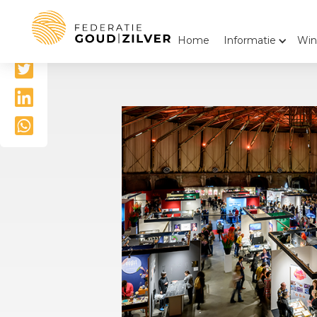
Delen

Home
Informatie
Win


