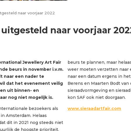
uitgesteld naar voorjaar 2022
r uitgesteld naar voorjaar 202
rnational Jewellery Art Fair
beurs te plannen, maar helaas
de beurs in november i.v.m.
weer moeten verzetten naar 
dt naar een nader te
naar een datum ergens in het 
wil dat het evenement veilig
Berens en Maarten Bodt van d
n uit binnen- en
sieraadvormgeving en sieraadk
aar nog niet mogelijk is.
kon SAF ook niet doorgaan.
 internationale bezoekers als
www.sieraadartfair.com
in Amsterdam. Helaas
t dit in 2021 nog steeds niet
uurlijk de hoogste prioriteit.