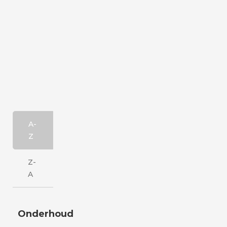
A-
Z
Z-
A
Onderhoud