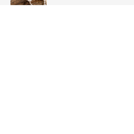
Laboratorium
Iedereen met vragen over de aard van edelstenen en hun herkomst kan terecht bij het Nederlands Edelsteen Laboratorium. Ook test het NEL diamanten op kwaliteit en verzorgt het gecertificeerde opleidingen.
Parels
Parels zijn een voorbeeld van een goed ecologisch product. De schelpdieren waarin parels ontstaan, overleven alleen in een schone omgeving.