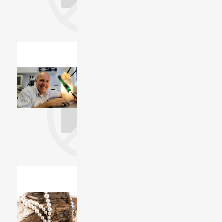
Maandstenen
In Amerika ontstond de gewoonte ringen cadeau te geven met birth stones, waarbij de geboortemaand bepalend is voor de keuze van de edelsteen. Welke kleur edelsteen hoort bij welke maand?
Nederlands
Edelsteen