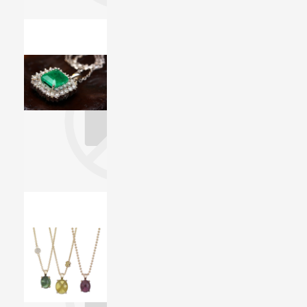
Diamant
Diamant werd tot de 15e eeuw uitsluitend gedragen door koningen en andere machthebbers. Nu is diamant het ultieme symbool van romantiek. Gevormd in het diepst van de aarde en met een ongeëvenaard mystiek aura.
Jade
Jade is een geliefde edelsteen en zeer geschikt om te snijden tot gebruiks- en siervoorwerpen. De steen werd al meer dan 3000 jaar geleden in China met veel creativiteit en vakmanschap bewerkt.